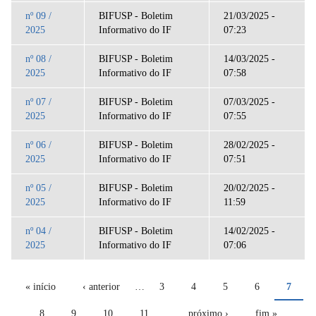
nº 09 /
BIFUSP - Boletim
21/03/2025 -
2025
Informativo do IF
07:23
nº 08 /
BIFUSP - Boletim
14/03/2025 -
2025
Informativo do IF
07:58
nº 07 /
BIFUSP - Boletim
07/03/2025 -
2025
Informativo do IF
07:55
nº 06 /
BIFUSP - Boletim
28/02/2025 -
2025
Informativo do IF
07:51
nº 05 /
BIFUSP - Boletim
20/02/2025 -
2025
Informativo do IF
11:59
nº 04 /
BIFUSP - Boletim
14/02/2025 -
2025
Informativo do IF
07:06
Páginas
« início
‹ anterior
…
3
4
5
6
7
8
9
10
11
…
próximo ›
fim »