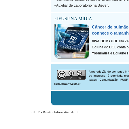
• Auxiliar de Laboratório na Sievert
› IFUSP NA MÍDIA
Câncer de pulmão:
conhece o tamanh
VIVA BEM / UOL
em 24
Coluna do UOL conta c
Yoshimura
e
Edilaine 
A reprodução do conteúdo inf
ou impresso, é permitida m
textos: Comunicação IFUSP
comunica@if.usp.br
BIFUSP - Boletim Informativo do IF