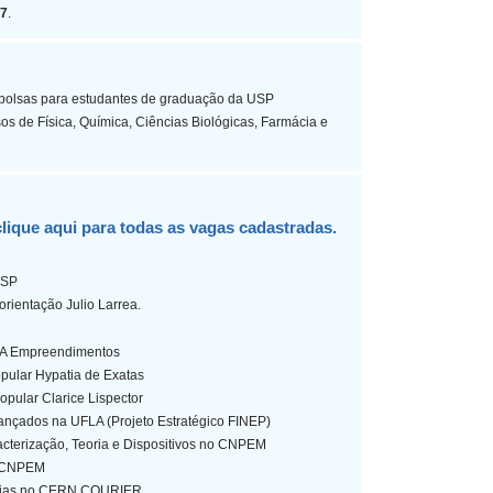
07
.
e bolsas para estudantes de graduação da USP
sos de Física, Química, Ciências Biológicas, Farmácia e
clique aqui para todas as vagas cadastradas.
USP
rientação Julio Larrea.
ASA Empreendimentos
opular Hypatia de Exatas
opular Clarice Lispector
nçados na UFLA (Projeto Estratégico FINEP)
acterização, Teoria e Dispositivos no CNPEM
o CNPEM
nergias no CERN COURIER