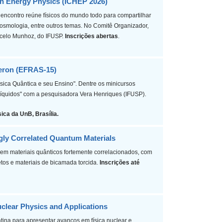
gh Energy Physics (ICHEP 2026)
 encontro reúne físicos do mundo todo para compartilhar
 Cosmologia, entre outros temas. No Comitê Organizador,
celo Munhoz, do IFUSP.
Inscrições abertas
.
meron (EFRAS-15)
ísica Quântica e seu Ensino". Dentre os minicursos
 líquidos" com a pesquisadora Vera Henriques (IFUSP).
sica da UnB, Brasília.
gly Correlated Quantum Materials
em materiais quânticos fortemente correlacionados, com
tos e materiais de bicamada torcida.
Inscrições até
lear Physics and Applications
ina para apresentar avanços em física nuclear e