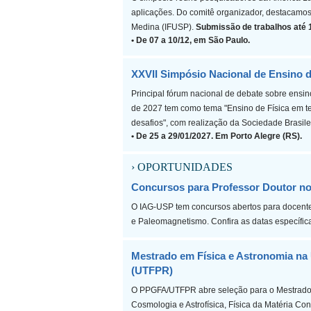
aplicações. Do comitê organizador, destacamos
Medina (IFUSP).
Submissão de trabalhos até 
• De 07 a 10/12, em São Paulo.
XXVII Simpósio Nacional de Ensino d
Principal fórum nacional de debate sobre ensin
de 2027 tem como tema "Ensino de Física em t
desafios", com realização da Sociedade Brasile
• De 25 a 29/01/2027. Em Porto Alegre (RS).
› OPORTUNIDADES
Concursos para Professor Doutor n
O IAG-USP tem concursos abertos para docente
e Paleomagnetismo. Confira as datas específicas
Mestrado em Física e Astronomia na 
(UTFPR)
O PPGFA/UTFPR abre seleção para o Mestrado 
Cosmologia e Astrofísica, Física da Matéria Co