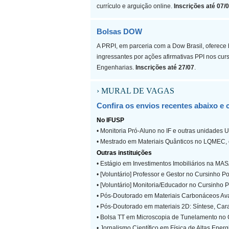
currículo e arguição online.
Inscrições até 07/
Bolsas DOW
A PRPI, em parceria com a Dow Brasil, oferec
ingressantes por ações afirmativas PPI nos cur
Engenharias.
Inscrições até 27/07
.
› MURAL DE VAGAS
Confira os envios recentes abaixo e 
No IFUSP
• Monitoria Pró-Aluno no IF e outras unidades 
• Mestrado em Materiais Quânticos no LQMEC, o
Outras instituições
• Estágio em Investimentos Imobiliários na M
• [Voluntário] Professor e Gestor no Cursinho P
• [Voluntário] Monitoria/Educador no Cursinho P
• Pós-Doutorado em Materiais Carbonáceos Ava
• Pós-Doutorado em materiais 2D: Síntese, Car
• Bolsa TT em Microscopia de Tunelamento n
• Jornalismo Científico em Física de Altas E