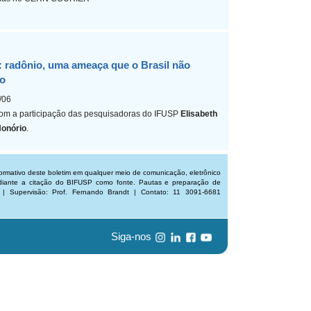
 radônio, uma ameaça que o Brasil não
o
/06
om a participação das pesquisadoras do IFUSP
Elisabeth
Honório
.
ormativo deste boletim em qualquer meio de comunicação, eletrônico
ediante a citação do BIFUSP como fonte. Pautas e preparação de
 | Supervisão: Prof. Fernando Brandt | Contato: 11 3091-6681
Siga-nos