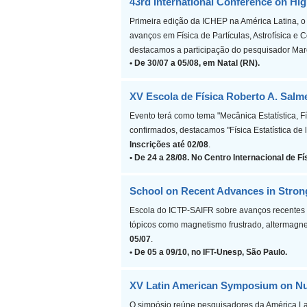
43rd International Conference on Hi
Primeira edição da ICHEP na América Latina, o
avanços em Física de Partículas, Astrofísica e
destacamos a participação do pesquisador Mar
• De 30/07 a 05/08, em Natal (RN).
XV Escola de Física Roberto A. Sal
Evento terá como tema "Mecânica Estatística, F
confirmados, destacamos "Física Estatística de
Inscrições até 02/08
.
• De 24 a 28/08. No Centro Internacional de Fí
School on Recent Advances in Stron
Escola do ICTP-SAIFR sobre avanços recentes 
tópicos como magnetismo frustrado, altermagne
05/07
.
• De 05 a 09/10, no IFT-Unesp, São Paulo.
XV Latin American Symposium on Nuc
O simpósio reúne pesquisadores da América Lat