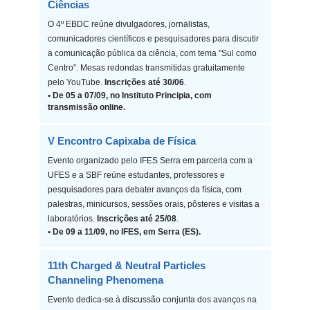
Ciências
O 4º EBDC reúne divulgadores, jornalistas,
comunicadores científicos e pesquisadores para discutir
a comunicação pública da ciência, com tema "Sul como
Centro". Mesas redondas transmitidas gratuitamente
pelo YouTube.
Inscrições até 30/06
.
• De 05 a 07/09, no Instituto Principia, com
transmissão online.
V Encontro Capixaba de Física
Evento organizado pelo IFES Serra em parceria com a
UFES e a SBF reúne estudantes, professores e
pesquisadores para debater avanços da física, com
palestras, minicursos, sessões orais, pôsteres e visitas a
laboratórios.
Inscrições até 25/08
.
• De 09 a 11/09, no IFES, em Serra (ES).
11th Charged & Neutral Particles
Channeling Phenomena
Evento dedica-se à discussão conjunta dos avanços na