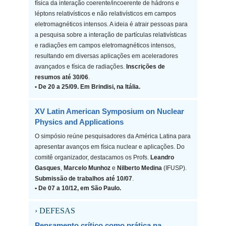
física da interação coerente/incoerente de hádrons e
léptons relativísticos e não relativísticos em campos
eletromagnéticos intensos. A ideia é atrair pessoas para
a pesquisa sobre a interação de partículas relativísticas
e radiações em campos eletromagnéticos intensos,
resultando em diversas aplicações em aceleradores
avançados e física de radiações.
Inscrições de
resumos até 30/06
.
• De 20 a 25/09. Em Brindisi, na Itália.
XV Latin American Symposium on Nuclear
Physics and Applications
O simpósio reúne pesquisadores da América Latina para
apresentar avanços em física nuclear e aplicações. Do
comitê organizador, destacamos os Profs.
Leandro
Gasques
,
Marcelo Munhoz
e
Nilberto Medina
(IFUSP).
Submissão de trabalhos até 10/07
.
• De 07 a 10/12, em São Paulo.
› DEFESAS
Pensamento crítico como prática na