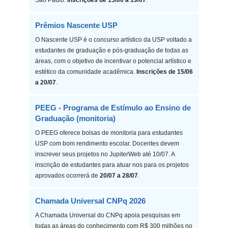
São Paulo.
Inscrições de 15/06 a 19/07
.
Prêmios Nascente USP
O Nascente USP é o concurso artístico da USP voltado a
estudantes de graduação e pós-graduação de todas as
áreas, com o objetivo de incentivar o potencial artístico e
estético da comunidade acadêmica.
Inscrições de 15/06
a 20/07
.
PEEG - Programa de Estímulo ao Ensino de
Graduação (monitoria)
O PEEG oferece bolsas de monitoria para estudantes
USP com bom rendimento escolar. Docentes devem
inscrever seus projetos no JupiterWeb até 10/07. A
inscrição de estudantes para atuar nos para os projetos
aprovados ocorrerá de
20/07 a 28/07
.
Chamada Universal CNPq 2026
A Chamada Universal do CNPq apoia pesquisas em
todas as áreas do conhecimento com R$ 300 milhões no