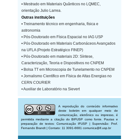
• Mestrado em Materiais Quânticos no LQMEC,
orientação Julio Larrea.
Outras instituições
• Treinamento técnico em engenharia, física e
astronomia
• Pós-Doutorado em Física Espacial no IAG USP
• Pós-Doutorado em Materiais Carbonáceos Avançados
na UFLA (Projeto Estratégico FINEP)
• Pós-Doutorado em materiais 2D: Síntese,
Caracterização, Teoria e Dispositivos no CNPEM
• Bolsa TT em Microscopia de Tunelamento no CNPEM
• Jornalismo Científico em Física de Altas Energias no
CERN COURIER
• Auxiliar de Laboratório na Sievert
A reprodução do conteúdo informativo
deste boletim em qualquer meio de
comunicação, eletrônico ou impresso, é
permitida mediante a citação do BIFUSP como fonte. Pautas e
preparação de textos: Comunicação IFUSP | Supervisão: Prof.
Fernando Brandt | Contato: 11 3091-6681 comunica@if.usp.br