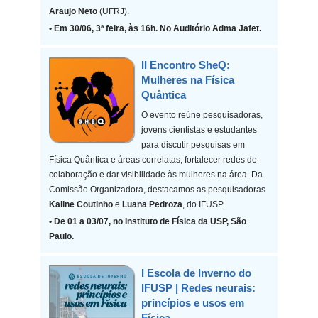
Araujo Neto
(UFRJ).
• Em 30/06, 3ª feira, às 16h. No Auditório Adma Jafet.
II Encontro SheQ:
Mulheres na Física
Quântica
O evento reúne pesquisadoras,
jovens cientistas e estudantes
para discutir pesquisas em
Física Quântica e áreas correlatas, fortalecer redes de
colaboração e dar visibilidade às mulheres na área. Da
Comissão Organizadora, destacamos as pesquisadoras
Kaline Coutinho
e
Luana Pedroza
, do IFUSP.
• De 01 a 03/07, no Instituto de Física da USP, São
Paulo.
I Escola de Inverno do
IFUSP | Redes neurais:
princípios e usos em
Física