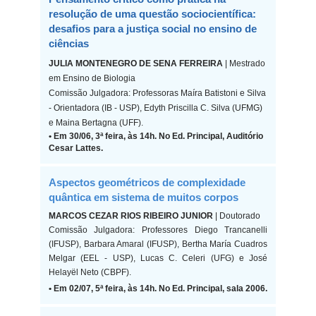
resolução de uma questão sociocientífica:
desafios para a justiça social no ensino de
ciências
JULIA MONTENEGRO DE SENA FERREIRA
| Mestrado
em Ensino de Biologia
Comissão Julgadora: Professoras Maíra Batistoni e Silva
- Orientadora (IB - USP), Edyth Priscilla C. Silva (UFMG)
e Maina Bertagna (UFF).
• Em 30/06, 3ª feira, às 14h. No Ed. Principal, Auditório
Cesar Lattes.
Aspectos geométricos de complexidade
quântica em sistema de muitos corpos
MARCOS CEZAR RIOS RIBEIRO JUNIOR
| Doutorado
Comissão Julgadora: Professores Diego Trancanelli
(IFUSP), Barbara Amaral (IFUSP), Bertha María Cuadros
Melgar (EEL - USP), Lucas C. Celeri (UFG) e José
Helayël Neto (CBPF).
• Em 02/07, 5ª feira, às 14h. No Ed. Principal, sala 2006.