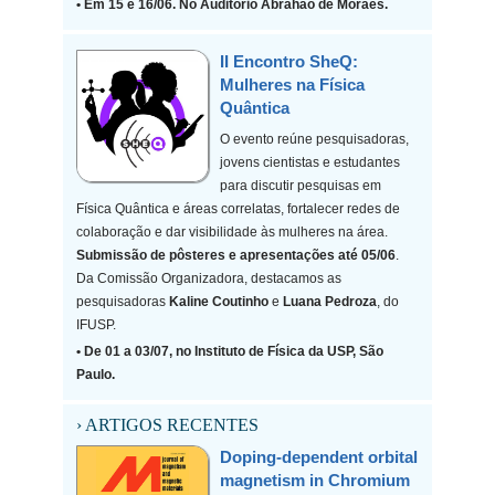
• Em 15 e 16/06. No Auditório Abrahão de Moraes.
II Encontro SheQ:
Mulheres na Física
Quântica
O evento reúne pesquisadoras,
jovens cientistas e estudantes
para discutir pesquisas em
Física Quântica e áreas correlatas, fortalecer redes de
colaboração e dar visibilidade às mulheres na área.
Submissão de pôsteres e apresentações até 05/06
.
Da Comissão Organizadora, destacamos as
pesquisadoras
Kaline Coutinho
e
Luana Pedroza
, do
IFUSP.
• De 01 a 03/07, no Instituto de Física da USP, São
Paulo.
› ARTIGOS RECENTES
Doping-dependent orbital
magnetism in Chromium