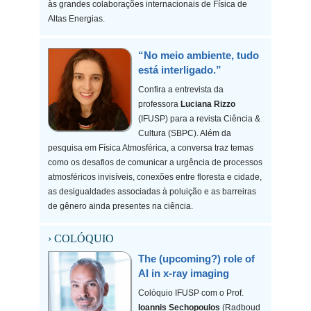
às grandes colaborações internacionais de Física de
Altas Energias.
“No meio ambiente, tudo
está interligado.”
Confira a entrevista da
professora
Luciana Rizzo
(IFUSP) para a revista Ciência &
Cultura (SBPC). Além da
pesquisa em Física Atmosférica, a conversa traz temas
como os desafios de comunicar a urgência de processos
atmosféricos invisíveis, conexões entre floresta e cidade,
as desigualdades associadas à poluição e as barreiras
de gênero ainda presentes na ciência.
› COLÓQUIO
The (upcoming?) role of
AI in x-ray imaging
Colóquio IFUSP com o Prof.
Ioannis Sechopoulos
(Radboud