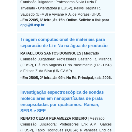
Comissão Julgadora: Professoras Silvia Luzia F.
Trivellato - Orientadora (FEUSP), Kellys Regina R.
Saucedo (UFMS) e Viviane R.A. de Moraes (UFU).
• Em 22/05, 6ª feira, às 15h. Online. Solicite o link para
cpgi@if.usp.br
Triagem computacional de materiais para
separacão de Li e Na na água de producão
RAFAEL DOS SANTOS DOMINGUES
| Mestrado
Comissão Julgadora: Professores Caetano R. Miranda
(IFUSP), Cláudio Augusto O. do Nascimento (EP - USP)
e Edison Z. da Silva (UNICAMP).
• Em 25/05, 2ª feira, às 09h. No Ed. Principal, sala 2006.
Investigação espectroscópica de sondas
moleculares em nanopartículas de prata
encapsuladas por quatsomos: Raman,
SERS e SEF
RENATO CEZAR PERAMEZZA RIBEIRO
| Mestrado
Comissão Julgadora: Professores Erix A.M. Garcés
(IFUSP), Fabio Rodrigues (IQUSP) e Vanessa End de