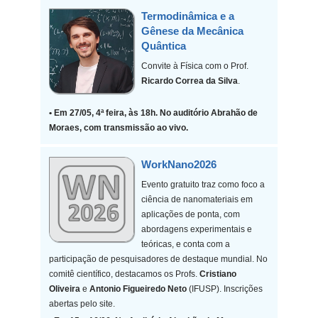
Termodinâmica e a
Gênese da Mecânica
Quântica
Convite à Física com o Prof.
Ricardo Correa da Silva
.
• Em 27/05, 4ª feira, às 18h. No auditório Abrahão de
Moraes, com transmissão ao vivo.
WorkNano2026
Evento gratuito traz como foco a
ciência de nanomateriais em
aplicações de ponta, com
abordagens experimentais e
teóricas, e conta com a
participação de pesquisadores de destaque mundial. No
comitê científico, destacamos os Profs.
Cristiano
Oliveira
e
Antonio Figueiredo Neto
(IFUSP). Inscrições
abertas pelo site.